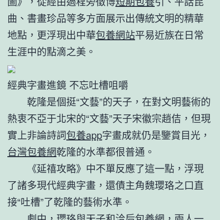
圖》，從經由過程旁徵博
短期包養
引、平話昆
曲、書畫珍品等多方面展示出傳統文明的精華
地點，更浮現出中華
包養網站
平易近族在日常
生涯中的點滴之美。
經典字畫進鏡 不忘吐槽咀嚼
乾隆是個挺“文藝”的天子，在對文明藝術的
熱衷不亞于北宋的“文藝”天子宋徽宗趙佶，但現
實上非論詩詞
包養app
字畫成就仍是鑒賞目光，
台灣包養網
乾隆的水準都很普通。
《延禧攻略》中不單反應了這一點，浮現
了諸多現代經典字畫，還債主角魏瓔珞之口直
接“吐槽”了乾隆的藝術水準。
劇中，瓔珞與天子和洽后
包養網
，兩人一