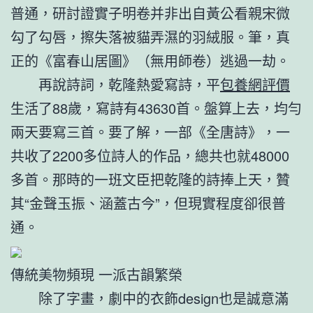
普通，研討證實子明卷并非出自黃公看親宋微
勾了勾唇，擦失落被貓弄濕的羽絨服。筆，真
正的《富春山居圖》（無用師卷）逃過一劫。
再說詩詞，乾隆熱愛寫詩，平
包養網評價
生活了88歲，寫詩有43630首。盤算上去，均勻
兩天要寫三首。要了解，一部《全唐詩》，一
共收了2200多位詩人的作品，總共也就48000
多首。那時的一班文臣把乾隆的詩捧上天，贊
其“金聲玉振、涵蓋古今”，但現實程度卻很普
通。
傳統美物頻現 一派古韻繁榮
除了字畫，劇中的衣飾design也是誠意滿