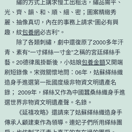
繡的方式上講求慢工出粗活，繡品需平、
光、齊、韻、和、順、細、密；圖案精緻秀
麗、抽像真切，內在的事務上請求“圖必有興
趣，紋
包養網
必吉利”。
除了各類刺繡，劇中還復原了2000多年汗
青、素有“一寸緙絲一寸金”之稱的宮廷緙絲手
藝。20德律風掛斷後，小姑娘
包養金額
又開端
刷短錄像。宋微關懷地問：06年，姑蘇緙絲織
造身手進選第一批國度級非物資文明遺產名
錄； 2009年，緙絲又作為中國蠶桑絲織身手進
選世界非物資文明遺產聲。名錄。
《延禧攻略》還請來了姑蘇緙絲織造身手
傳承人顧建東作為領導。連妃子們所用緙絲團