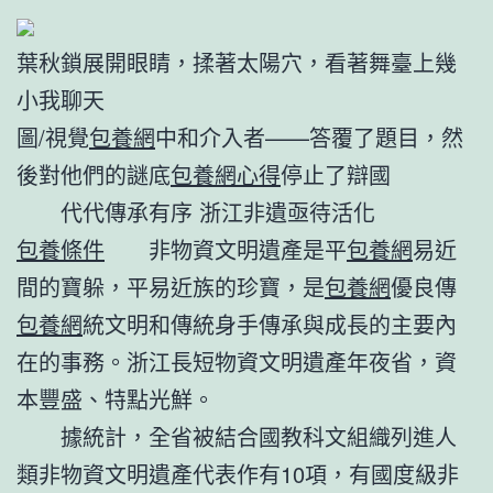
葉秋鎖展開眼睛，揉著太陽穴，看著舞臺上幾
小我聊天
圖/視覺
包養網
中和介入者——答覆了題目，然
後對他們的謎底
包養網心得
停止了辯國
代代傳承有序 浙江非遺亟待活化
包養條件
非物資文明遺產是平
包養網
易近
間的寶躲，平易近族的珍寶，是
包養網
優良傳
包養網
統文明和傳統身手傳承與成長的主要內
在的事務。浙江長短物資文明遺產年夜省，資
本豐盛、特點光鮮。
據統計，全省被結合國教科文組織列進人
類非物資文明遺產代表作有10項，有國度級非