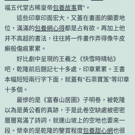
福五代堂古稀皇帝
包養故事
寶”。
這些印章印面宏大，又蓋在畫面的顯要地
位，滿滿的
包養網心得
都是占有欲。再加上他
并不高超的書法，往往將一件畫作弄得像牛皮
癬般傷痕累累。
好比劇中呈現的王羲之《快雪時晴帖》
吧，乾隆前后題記七十多處，印章累累。王書
本幅短短兩行字下面，就蓋有“石渠寶笈”等印章
十多個。
最慘的是《富春山居圖》子明卷，被乾隆
以為是黃公看的真跡，于是此卷空缺處被密密
層層寫滿了詩詞，就連山坡上的空地也要來一
段。榮幸的是乾隆的鑒賞程度
包養甜心網
也很