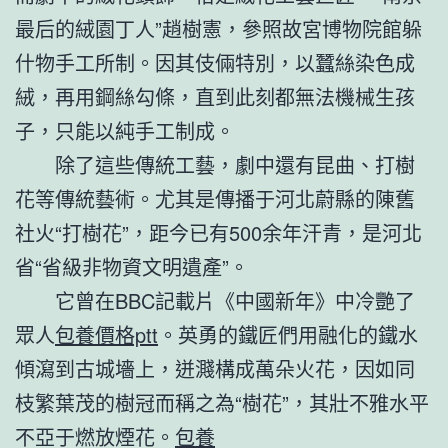
最后的絨園丁人”趙樹憲，參照故宮博物院館躲
什物手工所制。因其伎倆特別，以蠶絲染色成
絨，再用鋼絲勾條，直到此刻都無法機械生孩
子，只能以純手工制成。
除了這些傳統工藝，劇中還有昆曲、打樹
花等傳統藝術。尤其是傳播于河北蔚縣的陳舊
社火“打樹花”，距今已有500余年汗青，是河北
省“省級非物資文明遺產”。
它曾在BBC記載片《中國新年》中冷艷了
眾人
包養價格ptt
。英勇的鐵匠們用融化的鐵水
傾瀉到古城墻上，迸濺構成萬朵火花，因如同
枝繁葉茂的樹冠而稱之為“樹花”，其壯不雅水平
不亞于燃放煙花。
包養