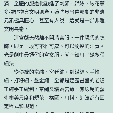
滿。全體的服道化融進了刺繡、緙絲、絨花等
多種非物資文明遺產，這些貫串整部劇的非遺
元素極具匠心，甚至有人說，這就是一部非遺
文明長卷。
清宮戲天然離不開清宮服。一件現代的衣
飾，即是一段可不雅可感、可以觸摸的汗青。
光是劇中最通俗的宮女服，就不知用了幾多種
繡法。
從傳統的京繡、宮廷繡，到緙絲、手推
繡、打籽繡、盤金繡，全都是經歷豐盛的老繡
工純手工縫制。京繡又稱為宮繡，有嚴厲的藝
術審美尺度和規范。構圖、用料、針法都有固
定程式和規范。