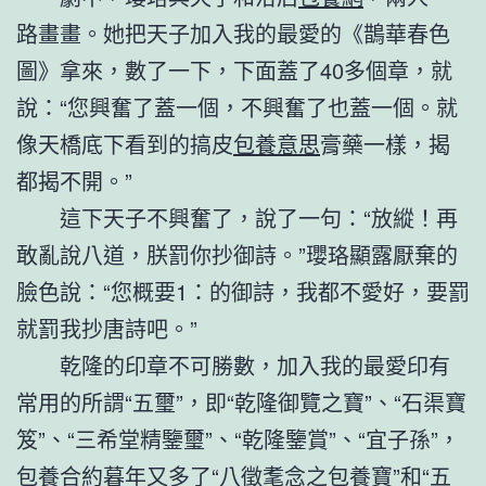
路畫畫。她把天子加入我的最愛的《鵲華春色
圖》拿來，數了一下，下面蓋了40多個章，就
說：“您興奮了蓋一個，不興奮了也蓋一個。就
像天橋底下看到的搞皮
包養意思
膏藥一樣，揭
都揭不開。”
這下天子不興奮了，說了一句：“放縱！再
敢亂說八道，朕罰你抄御詩。”瓔珞顯露厭棄的
臉色說：“您概要1：的御詩，我都不愛好，要罰
就罰我抄唐詩吧。”
乾隆的印章不可勝數，加入我的最愛印有
常用的所謂“五璽”，即“乾隆御覽之寶”、“石渠寶
笈”、“三希堂精鑒璽”、“乾隆鑒賞”、“宜子孫”，
包養合約
暮年又多了“八徵耄念之
包養
寶”和“五