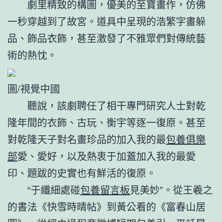
劇里精致的構圖，優美的至寶畫作，仿佛
一秒穿越到了故宮。道具中呈現的浩繁字畫躲
品、飾品衣飾，甚至激發了不雅眾們對傳統藝
術的熱忱。
圖/視覺中國
聽說，該劇聘任了相干專門研究人士對乾
隆年間的衣飾、古玩、衡宇等逐一復原。甚至
對乾隆天子對名畫珍品的加入我的最
包養俱樂
部
愛、愛好，以及熱衷于加蓋加入我的最愛
印、題跋的史實也有鮮活的復原。
“于纖細處碰
包養留言板
見美妙”。從王羲之
的書法《快雪時晴帖》到黃公看的《富春山居