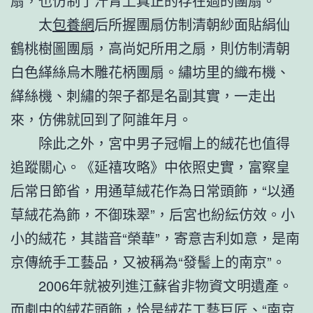
扇，也仿制了汗青上真正的存在過的團扇。
太
包養網
后所握團扇仿制清朝紗面貼絹仙
鶴桃樹圖團扇，高尚妃所用之扇，則仿制清朝
白色緙絲烏木雕花柄團扇。繡坊里的織布機、
緙絲機、刺繡的架子都是名副其實，一走出
來，仿佛就回到了阿誰年月。
除此之外，宮中男子冠帽上的絨花也值得
追蹤關心。《延禧攻略》中依照史實，富察皇
后常日節省，用通草絨花作為日常頭飾，“以通
草絨花為飾，不御珠翠”，后宮也紛紜仿效。小
小的絨花，其諧音“榮華”，寄意吉利如意，是南
京傳統手工藝品，又被稱為“發髻上的南京”。
2006年就被列進江蘇省非物資文明遺產。
而劇中的絨花頭飾，恰是絨花工藝巨匠、“南京