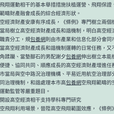
飛翔運動相干的基本舉措措施扶植運營、飛翔保證
範疇財產融會成長的綜合經濟形狀。
空經濟財產安康有序成長，《條例》專門樹立兩個
當局樹立高空經濟財產成長和諧機制，明白高空經
職責分工，規
包養網
則由市產業和信息化部分會同
當高空經濟財產成長和諧機制運轉的日常任務，又
角蹂躪、當墊腳石的男配謝夕
包養網
伸出樹立本能
便捷、協同共同、順應成長的高空經濟財產增進任
市當局與空中路況治理機構、平易近用航空治理部
同治理機制，和諧處理本市高
包養網
空飛翔範疇的
運動監管等嚴重題目。
開設高空經濟相干支持學科專門研究
空飛翔利用場景，晉陞高空飛翔範圍效應，《條例