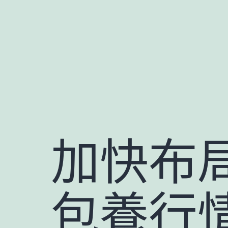
跳
至
主
要
內
容
加快布局
包養行