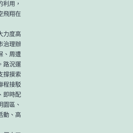
的利用，
空飛翔在
大力度高
市治理辦
保、周遭
。路況運
支撐摸索
聯程接駁
、即時配
明園區、
活動、高