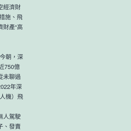
空經濟財
措措施、飛
財產“高
。今朝，深
750億
從未聊過
022年深
無人機）飛
無人駕駛
子、發賣