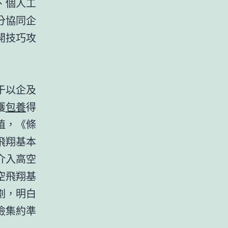
、個人工
分協同企
開技巧攻
于以企及
獲
包養
得
植，《條
飛翔基本
介入高空
空飛翔基
劃，明白
儉集約準