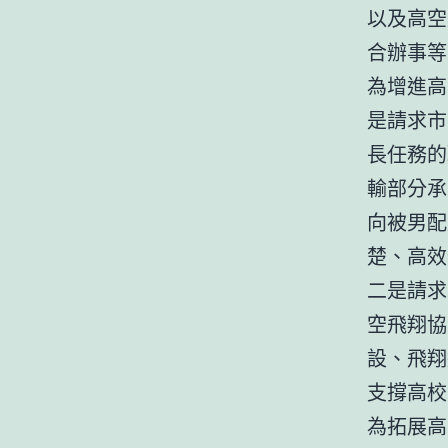
以及高空
合辦事等
為增進高
是請求市
長任務的
輸部分承
向被男配
楚、高效
二是請求
空飛翔協
設、飛翔
支撐高校
為拓展高