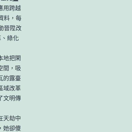
應用跨越
資料，每
動晉陞改
革、綠化
本地把閑
空間，吸
瓦的露臺
區域改革
了文明傳
在天劫中
，她卻傻