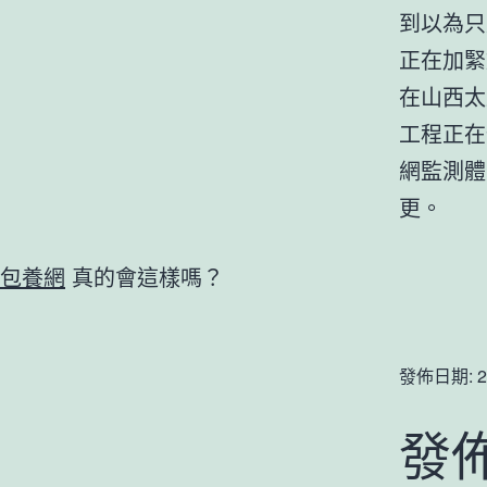
到以為只
正在加緊
在山西太
工程正在
網監測體
更。
包養網
真的會這樣嗎？
發佈日期:
2
發