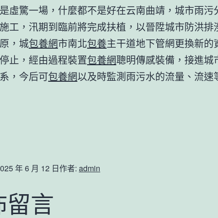
是虛驚一場，什麼都不是好在云南曲靖，城市雨污
施工，汛期到臨前將完成扶植，以晉陞城市防洪排
原，城
包養網
市南北
包養
主干道地下管網更換新的
停止，經由過程裝置
包養網
聰明傳感裝備，接進城
系，今后可
包養網
以及時監測雨污水的流量、流速
025 年 6 月 12 日
作者:
admin
佈留言