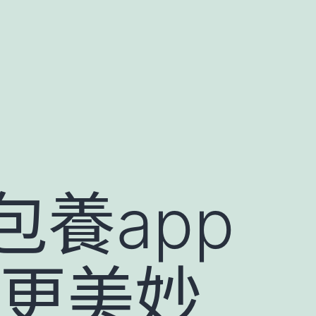
養app
涯更美妙