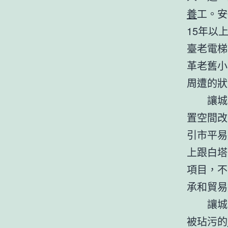
養
工。安
15年以
臺老電梯
革老舊小
周遭的狀
讓城
置空間改
引市平易
上跟白塔
項目，不
承和貿易
讓城
被玷污的