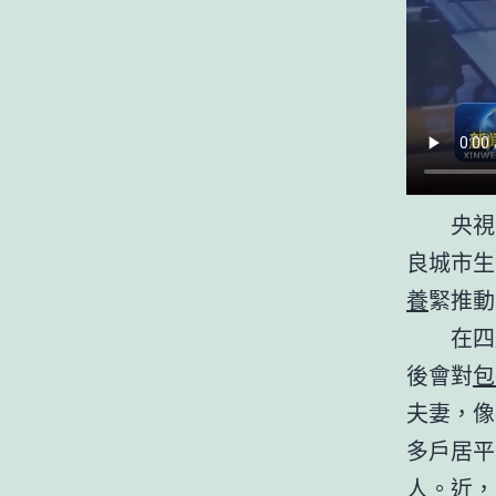
央視
良城市生
養
緊推動
在四
後會對
包
夫妻，像
多戶居平
人。近，