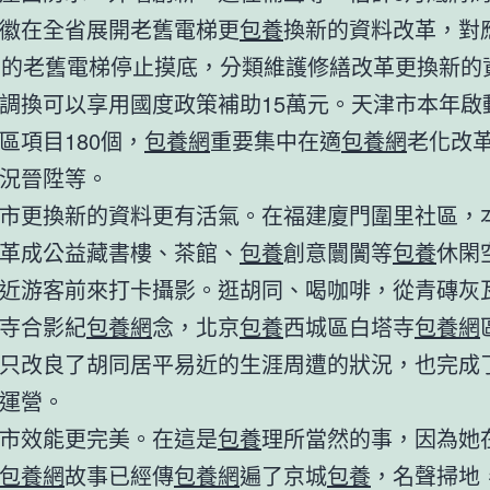
徽在全省展開老舊電梯更
包養
換新的資料改革，對
上的老舊電梯停止摸底，分類維護修繕改革更換新的
調換可以享用國度政策補助15萬元。天津市本年啟
區項目180個，
包養網
重要集中在適
包養網
老化改
況晉陞等。
市更換新的資料更有活氣。在福建廈門圍里社區，
革成公益藏書樓、茶館、
包養
創意闤闠等
包養
休閑
近游客前來打卡攝影。逛胡同、喝咖啡，從青磚灰
寺合影紀
包養網
念，北京
包養
西城區白塔寺
包養網
只改良了胡同居平易近的生涯周遭的狀況，也完成
運營。
市效能更完美。在這是
包養
理所當然的事，因為她
包養網
故事已經傳
包養網
遍了京城
包養
，名聲掃地