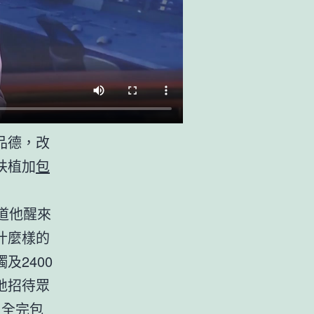
品德，改
扶植加
包
道他醒來
什麼樣的
2400
地招待眾
周全完
包