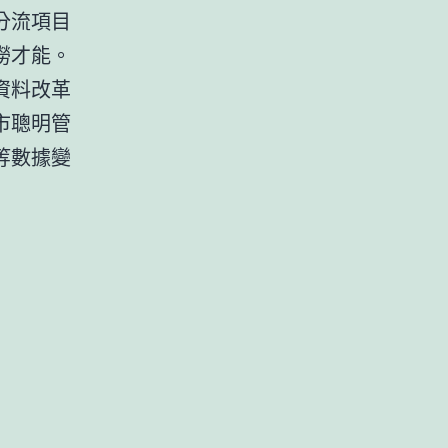
分流項目
澇才能。
資料改革
市聰明管
等數據變