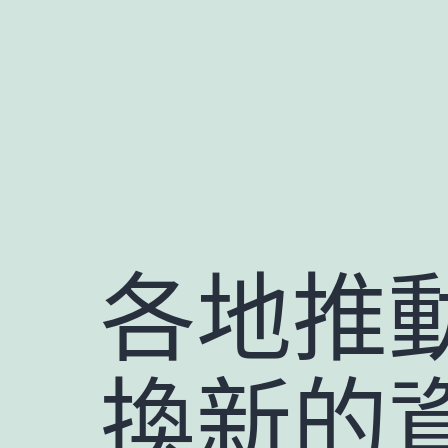
跳
至
主
要
內
容
各地推動
換新的