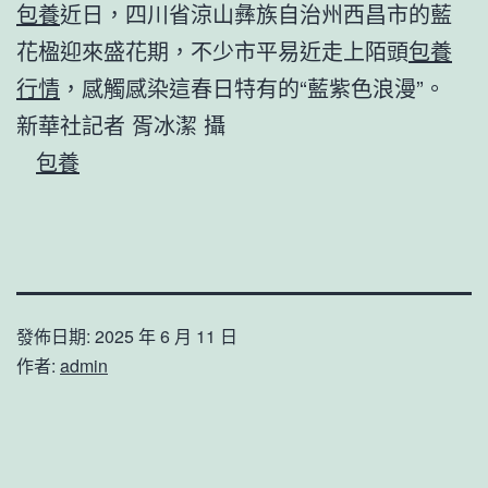
包養
近日，四川省涼山彝族自治州西昌市的藍
花楹迎來盛花期，不少市平易近走上陌頭
包養
行情
，感觸感染這春日特有的“藍紫色浪漫”。
新華社記者 胥冰潔 攝
包養
發佈日期:
2025 年 6 月 11 日
作者:
admin