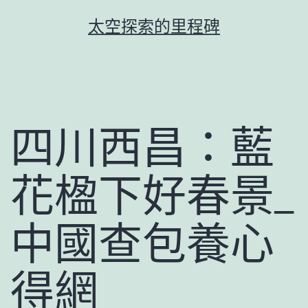
跳
太空探索的里程碑
至
主
要
內
容
四川西昌：藍
花楹下好春景_
中國查包養心
得網