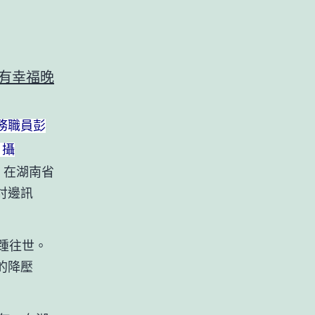
務職員彭
 攝
，在湖南省
討邊訊
踵往世。
的降壓