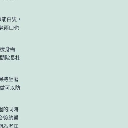
掉能白叟，
老兩口也
棲身需
中間院長杜
保持坐著
許做可以防
網
的同時
合簽約醫
期為老年