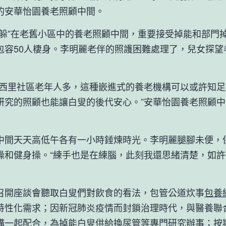
的安華怡園養老照顧中間。
”在老舊小區中的養老照顧中間，重要接受掉能和部門
包容50人棲身。李明麗老伴的照護困難處理了，兒女探望
里社區老年人多，這種嵌進式的養老機構可以或許知足
研究的照顧也能讓白叟的後代安心。”安華怡園養老照顧
天天高低午各有一小時錘煉時光。李明麗腿腳未便，
操和健身操。“練手也是在練腦，此刻我還思緒清楚，如
座談會聽取白叟們對飲食的看法，包管公道炊事
包養
特性化需求；因新冠肺炎疫情而封鎖治理時代，與醫養聯
構一起配合，為掉能白叟供給換尿管等專門研究辦事；按