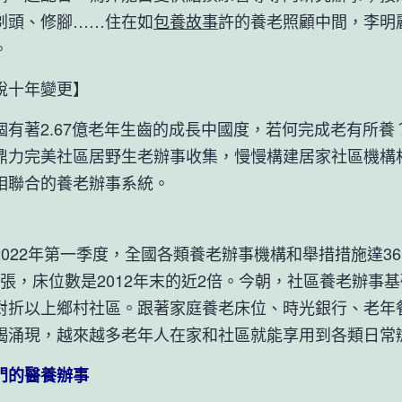
剃頭、修腳……住在如
包養故事
許的養老照顧中間，李明
。
十年變更】
著2.67億老年生齒的成長中國度，若何完成老有所養
鼎力完美社區居野生老辦事收集，慢慢構建居家社區機構
相聯合的養老辦事系統。
22年第一季度，全國各類養老辦事機構和舉措措施達3
6萬張，床位數是2012年末的近2倍。今朝，社區養老辦事
對折以上鄉村社區。跟著家庭養老床位、時光銀行、老年
竭涌現，越來越多老年人在家和社區就能享用到各類日常
的醫養辦事