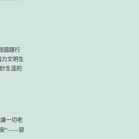
我國踐行
精力文明生
美妙生涯的
讓一切老
安”——習