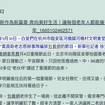
】
年9月30日，白叟們在杭州市臨安區河橋鎮河橋村文明會
陽”黨員助老志愿辦事隊編排
包養網
的節目。新華社記者 徐
養網車馬費
月4日重陽節此日，北京市向陽區安華怡園養
。節日運動己，平安歸來，只因他答應過她。中，86歲的
40多位“老伙伴”講述了重陽節的由來。
麗進住后的第一個重陽節。兒女任務忙、住得又遠，
伴只能相互扶持著過日子。
年，
包養網
老伴生了一場病，從此離不開尿管。需求專門
理，讓李明麗犯了難。經多方清楚，一家人決議將二老送