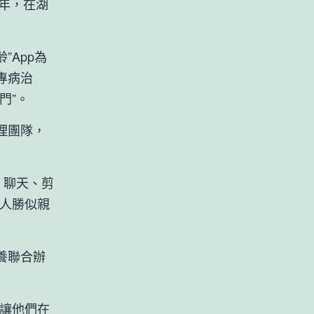
年，在湖
App為
專病治
門”。
理團隊，
、聊天、剪
親人勝似親
養聯合辦
讓他們在