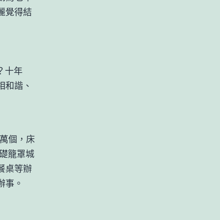
麗覺得結
？十年
相和諧、
6萬個，床
基礎籠罩城
餐桌等辦
辦事。