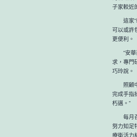
子家較近
這家“躲
可以或許
更便利。
“安華西
求，專門
巧玲說。
照顧中間
完成手指
朽邁。”
每月召開
努力知足
療衛活力