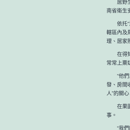
居野生老
南省衛生
依托“湖
轄區內及
理、居家
在得知粟
常常上粟
“他們來
發、房間
人”的關心
在果園鎮
事。
“我們