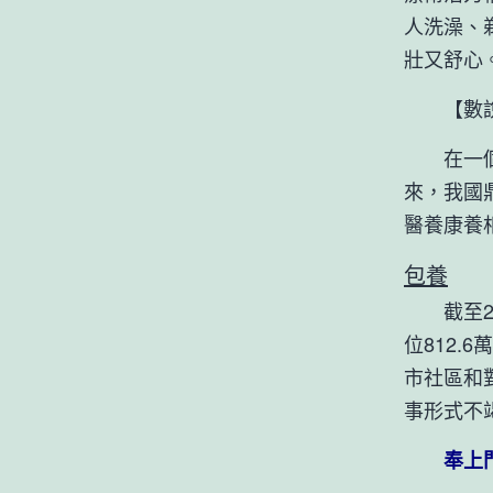
人洗澡、
壯又舒心
【數說
在一個有
來，我國
醫養康養
包養
截至20
位812.
市社區和
事形式不
奉上門