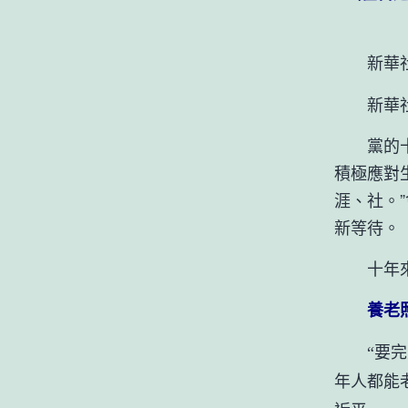
新華社北
新華社
黨的十八
積極應對
涯、社。
新等待。
十年來，
養老照
“要完美
年人都能