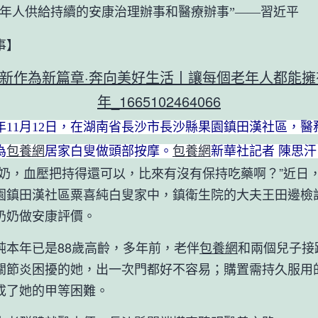
人供給持續的安康治理辦事和醫療辦事”——習近平
】
年11月12日，在湖南省長沙市長沙縣果園鎮田漢社區，醫
為
包養網
居家白叟做頭部按摩。
包養網
新華社記者 陳思汗
，血壓把持得還可以，比來有沒有保持吃藥啊？”近日
園鎮田漢社區粟喜純白叟家中，鎮衛生院的大夫王田邊檢
奶奶做安康評價。
年已是88歲高齡，多年前，老伴
包養網
和兩個兒子接
關節炎困擾的她，出一次門都好不容易；購置需持久服用
成了她的甲等困難。