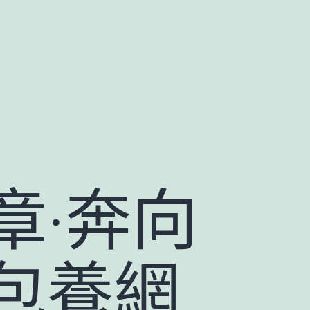
章·奔向
包養網