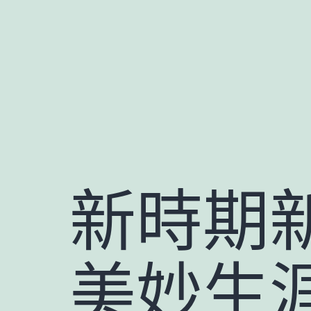
跳
至
主
要
內
容
新時期
美妙生