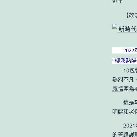
近平
【故事
2022
“柳溪熱
10
包
熱烈不凡
感情
麗為
這是李明
明麗和老
2021
的管路護