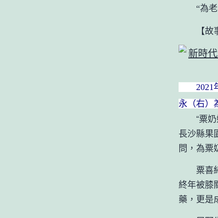
“為老年
【故事
2021
永（右）
“粟奶奶
長沙縣果
問，為粟
粟喜純本
終年被膝
藥，更是