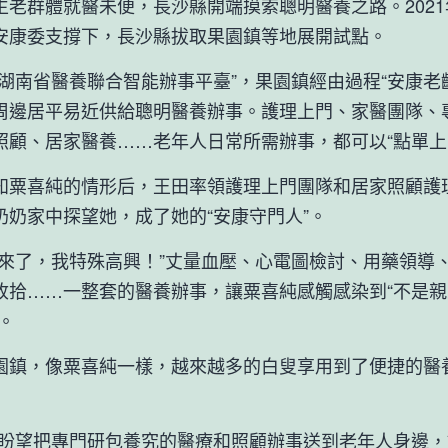
群體就醫未便，長沙縣開端摸索聰明醫養之路。2021
安康委支撐下，長沙縣拔取果園鎮等地展開試點。
南省醫養聯合智能辦事平臺”，果園鎮經由過程“安康老齡”
周邊居平易近供給聰明醫養辦事。護理上門、家醫團隊、
照顧、居家醫養……老年人日常所需辦事，都可以“點單上
喜純的情形后，王田率領護理上門團隊和居家照顧護
奶奶家中探望她，成了她的“安康守門人”。
了，我特殊高興！”丈量血壓、心電圖檢討、用藥領導
收拾……一整套的醫養辦事，讓粟喜純感觸感染到“不是
。
，像粟喜純一樣，越來越多的白叟享用到了便捷的醫
盼望把專門研
包養
究的醫療和照顧辦事送到老年人身邊，