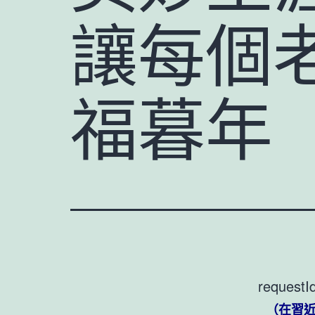
讓每個
福暮年
requestI
（在習近