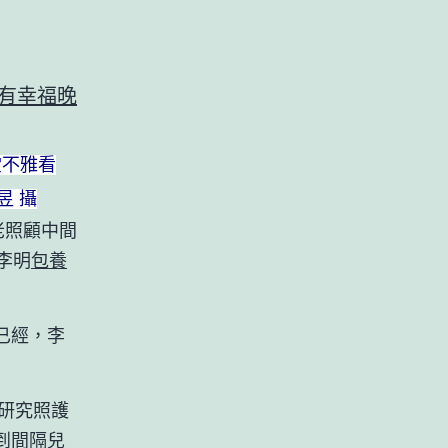
堂不雅看
昱 攝
老照顧中間
李明
包養
已經，李
研究照護
到間隔兒