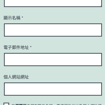
顯示名稱
*
電子郵件地址
*
個人網站網址