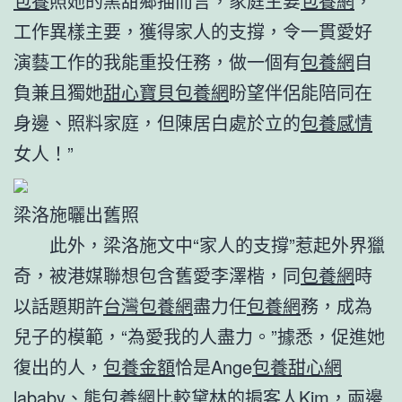
包養
照她的黑甜鄉描而言，家庭主要
包養網
，
工作異樣主要，獲得家人的支撐，令一貫愛好
演藝工作的我能重投任務，做一個有
包養網
自
負兼且獨她
甜心寶貝包養網
盼望伴侶能陪同在
身邊、照料家庭，但陳居白處於立的
包養感情
女人！”
梁洛施曬出舊照
此外，梁洛施文中“家人的支撐”惹起外界獵
奇，被港媒聯想包含舊愛李澤楷，同
包養網
時
以話題期許
台灣包養網
盡力任
包養網
務，成為
兒子的模範，“為愛我的人盡力。”據悉，促進她
復出的人，
包養金額
恰是Ange
包養甜心網
lababy、熊
包養網比較
黛林的掮客人Kim，兩邊