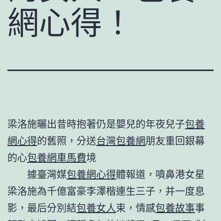
網心得！
梁洛施曬出昔時抱著仍是嬰兒的年夜兒子
包養
網心得
的舊照，分送
台灣包養網
朋友重回銀幕
的心
包養網車馬費
境
據臺灣媒
包養網心得
體報道，噴鼻港女星
梁洛施為千億富豪李澤楷連生三子，并一度息
影，最后分別結
包養女人
束，情感
包養故事
事