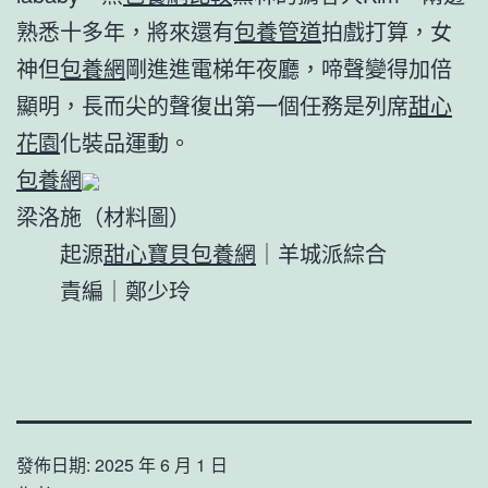
熟悉十多年，將來還有
包養管道
拍戲打算，女
神但
包養網
剛進進電梯年夜廳，啼聲變得加倍
顯明，長而尖的聲復出第一個任務是列席
甜心
花園
化裝品運動。
包養網
梁洛施（材料圖）
起源
甜心寶貝包養網
｜羊城派綜合
責編｜鄭少玲
發佈日期:
2025 年 6 月 1 日