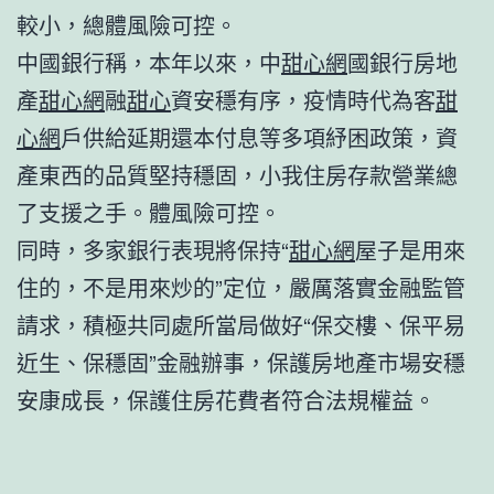
較小，總體風險可控。
中國銀行稱，本年以來，中
甜心網
國銀行房地
產
甜心網
融
甜心
資安穩有序，疫情時代為客
甜
心網
戶供給延期還本付息等多項紓困政策，資
產東西的品質堅持穩固，小我住房存款營業總
了支援之手。體風險可控。
同時，多家銀行表現將保持“
甜心網
屋子是用來
住的，不是用來炒的”定位，嚴厲落實金融監管
請求，積極共同處所當局做好“保交樓、保平易
近生、保穩固”金融辦事，保護房地產市場安穩
安康成長，保護住房花費者符合法規權益。