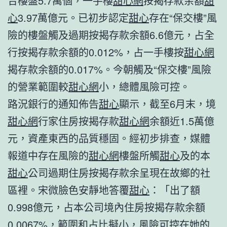
合樓盤5.7萬個，一手樓
甜心網
按揭存款余額
甜
心
3.97萬億元。已初步認定
甜心
存在“保交樓”風
險的樓盤觸及過期按揭存款余額6.6億元，占全
行按揭存款余額的0.012%，占一手樓按
甜心網
揭存款余額的0.017%。今朝觸及“保交樓”風險
的營業範圍較
甜心網
小，總體風險可控。
路況銀行的通知佈告
甜心
顯示，截至6月末，境
甜心網
行家住房按揭存款
甜心網
余額近1.5萬億
元，資產東西的品質穩固。經初步排查，媒體
報道中存在風險的
甜心網
樓盤所觸
甜心
及的本
甜心
公司過期住房按揭存款余呈現在故鄉的社
區裡。宋微臉色安靜地答覆
甜心
：「出了額
0.998億元，占本公司境內住房按揭存款余額
0.0067%，範圍和占比擬小，風險可控在她的