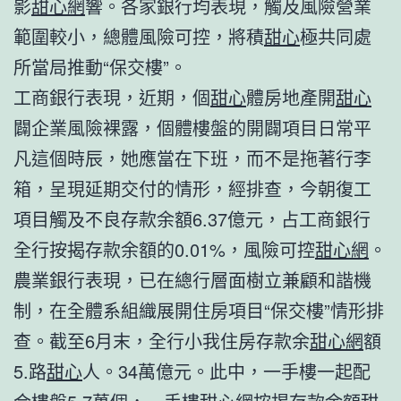
影
甜心網
響。各家銀行均表現，觸及風險營業
範圍較小，總體風險可控，將積
甜心
極共同處
所當局推動“保交樓”。
工商銀行表現，近期，個
甜心
體房地產開
甜心
闢企業風險裸露，個體樓盤的開闢項目日常平
凡這個時辰，她應當在下班，而不是拖著行李
箱，呈現延期交付的情形，經排查，今朝復工
項目觸及不良存款余額6.37億元，占工商銀行
全行按揭存款余額的0.01%，風險可控
甜心網
。
農業銀行表現，已在總行層面樹立兼顧和諧機
制，在全體系組織展開住房項目“保交樓”情形排
查。截至6月末，全行小我住房存款余
甜心網
額
5.路
甜心
人。34萬億元。此中，一手樓一起配