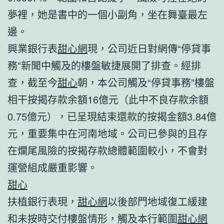
夢裡，她是書中的一個小副角，坐在舞臺最左
邊。
興業銀行表
甜心網
現，公司近日對網傳“停貸事
務”新聞中觸及的樓盤敏捷展開了排查。經排
查，截至今
甜心
朝，本公司觸及“停貸事務”樓盤
相干按揭存款余額16億元（此中不良存款余額
0.75億元），已呈現結束還款的按揭金額3.84億
元，重要集中在河南地域。公司已參與的且存
在爛尾風險的按揭存款總體範圍較小，不會對
運營組成嚴重影響。
甜心
扶植銀行表現，
甜心網
以後部門地域復工緩建
和未按時交付樓盤情形，觸及本行範圍
甜心網