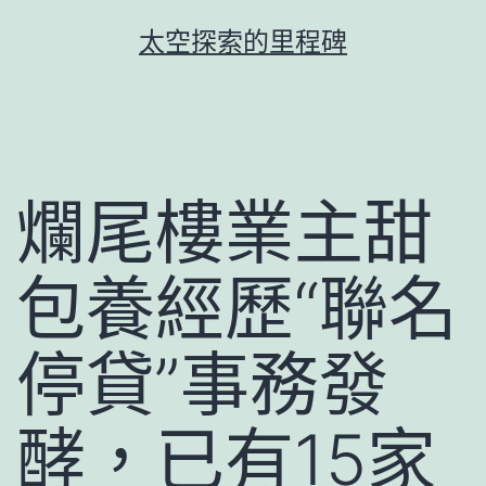
跳
太空探索的里程碑
至
主
要
內
容
爛尾樓業主甜
包養經歷“聯名
停貸”事務發
酵，已有15家