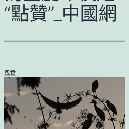
“點贊”_中國網
包養