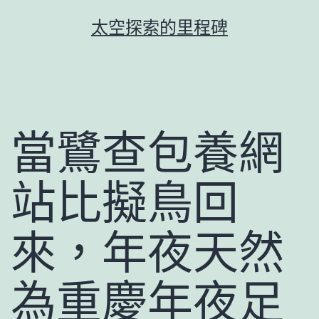
跳
太空探索的里程碑
至
主
要
內
容
當鷺查包養網
站比擬鳥回
來，年夜天然
為重慶年夜足