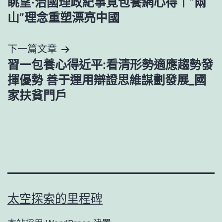
眺望·治國理政紀事覓包養網心得丨“兩
章
山”理念重塑漂亮中國
導
下一篇文章
覽
習一包養心得近平:看清形勢適應趨勢發
揮優勢 善于運用辯證思維謀劃發展_國
家扶貧門戶
太空探索的里程碑