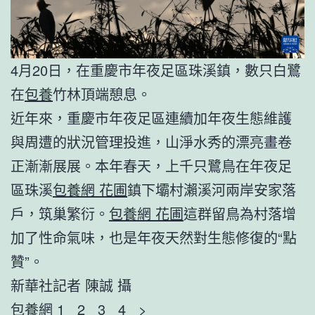
4月20日，在重慶市年夜足區珠溪鎮，數只白鷺
在
包養
竹林頂端憩息。
近年來，重慶市年夜足區連續加年夜生態維護
與周遭的狀況管理投進，山淨水秀的漂亮畫卷
正漸漸展展。本年春天，上千只鷺鳥在年夜足
區珠溪
包養網 花圃
鎮下壩村瀨溪河兩岸安家落
戶，筑巢繁衍。
包養網 花圃
這群留鳥為村落增
加了性命氣味，也是年夜天然對生態修復的“點
贊”。
新華社記者 陳誠 攝
包養網
1 2 3 4 >