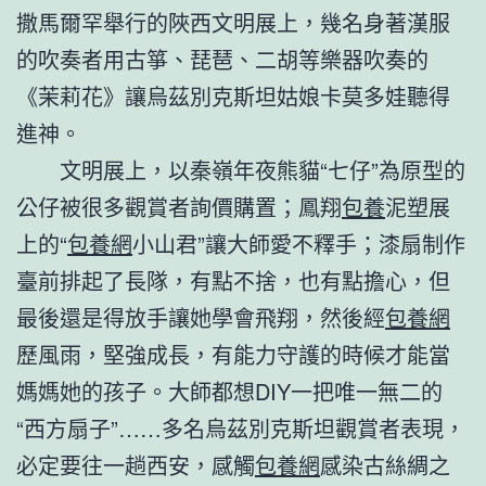
撒馬爾罕舉行的陜西文明展上，幾名身著漢服
的吹奏者用古箏、琵琶、二胡等樂器吹奏的
《茉莉花》讓烏茲別克斯坦姑娘卡莫多娃聽得
進神。
文明展上，以秦嶺年夜熊貓“七仔”為原型的
公仔被很多觀賞者詢價購置；鳳翔
包養
泥塑展
上的“
包養網
小山君”讓大師愛不釋手；漆扇制作
臺前排起了長隊，有點不捨，也有點擔心，但
最後還是得放手讓她學會飛翔，然後經
包養網
歷風雨，堅強成長，有能力守護的時候才能當
媽媽她的孩子。大師都想DIY一把唯一無二的
“西方扇子”……多名烏茲別克斯坦觀賞者表現，
必定要往一趟西安，感觸
包養網
感染古絲綢之