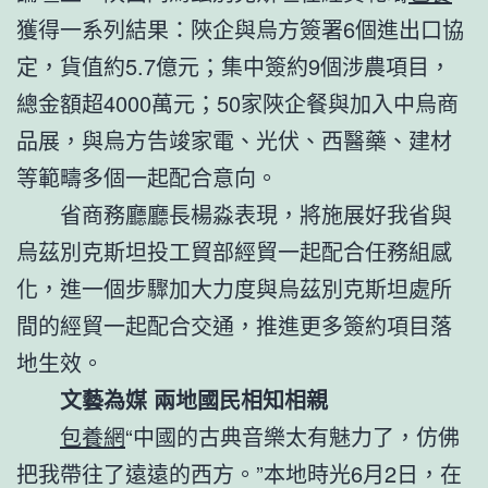
獲得一系列結果：陜企與烏方簽署6個進出口協
定，貨值約5.7億元；集中簽約9個涉農項目，
總金額超4000萬元；50家陜企餐與加入中烏商
品展，與烏方告竣家電、光伏、西醫藥、建材
等範疇多個一起配合意向。
省商務廳廳長楊淼表現，將施展好我省與
烏茲別克斯坦投工貿部經貿一起配合任務組感
化，進一個步驟加大力度與烏茲別克斯坦處所
間的經貿一起配合交通，推進更多簽約項目落
地生效。
文藝為媒 兩地國民相知相親
包養網
“中國的古典音樂太有魅力了，仿佛
把我帶往了遠遠的西方。”本地時光6月2日，在