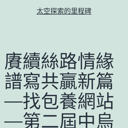
跳
太空探索的里程碑
至
主
要
內
容
賡續絲路情緣
譜寫共贏新篇
—找包養網站
—第二屆中烏