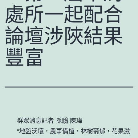
處所一起配合
論壇涉陜結果
豐富
群眾消息記者
孫鵬
陳瑋
“地盤沃壤，農事備植，林樹蓊郁，花果滋