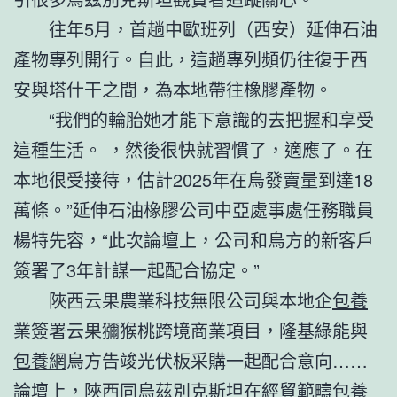
往年5月，首趟中歐班列（西安）延伸石油
產物專列開行。自此，這趟專列頻仍往復于西
安與塔什干之間，為本地帶往橡膠產物。
“我們的輪胎她才能下意識的去把握和享受
這種生活。 ，然後很快就習慣了，適應了。在
本地很受接待，估計2025年在烏發賣量到達18
萬條。”延伸石油橡膠公司中亞處事處任務職員
楊特先容，“此次論壇上，公司和烏方的新客戶
簽署了3年計謀一起配合協定。”
陜西云果農業科技無限公司與本地企
包養
業簽署云果獼猴桃跨境商業項目，隆基綠能與
包養網
烏方告竣光伏板采購一起配合意向……
論壇上，陜西同烏茲別克斯坦在經貿範疇
包養