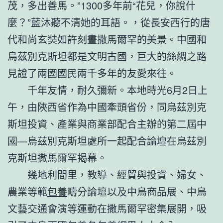
茂，多出善馬。”1300多年前“花兒，你說什
麼？”藍沐聽不清她的耳語。，從長安西行的唐
代和尚玄奘如許刻畫撒馬爾罕的美景。中國和
烏茲別克斯坦都是文明古國，巨大的絲綢之路
見證了兩國國民兩千多年的友愛來往。
千年友情，耐久彌新。本地時光6月2日上
午，由陜西省作為中國牽頭省份，同烏茲別克
斯坦投資、產業與商業部配合主辦的第二屆中
國—烏茲別克斯坦處所一起配合論壇在烏茲別
克斯坦撒馬爾罕揭幕。
幾地利間里，教導、經貿與投資、婦女、
農業等範
包養
疇分論壇以及中烏商品展、中烏
文藝交通會演等運動在撒馬爾罕密集展開，吸