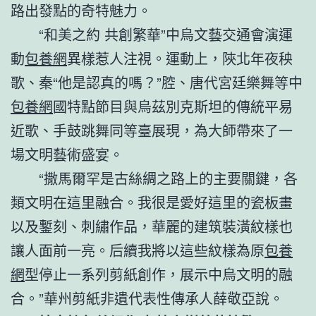
路出發點的奇特魅力。
“和美之約 共創繁華”中烏文藝交通會演運
動
包養網
異樣惹人注視。運動上，陜北年夜秧
歌、秦“他是認真的嗎？”腔、唐代宮廷樂舞等中
包養網
國特點節目與烏茲別克斯坦的傳統平易
近歌、手鼓跳舞同等臺展現，為大師帶來了一
場文明藝術盛宴。
“撒馬爾罕是古絲綢之路上的主要關鍵，各
類文明在這里融合。我很是愛好這里的瓷板畫
以及鏨刻、刺繡作品，華麗的建筑裝潢紋樣也
讓人面前一亮。后續我將以這些紋樣為原
包養
網
型停止一系列剪紙創作，展示中烏文明的融
合。”華州剪紙非遺代表性傳承人薛敬亞說。