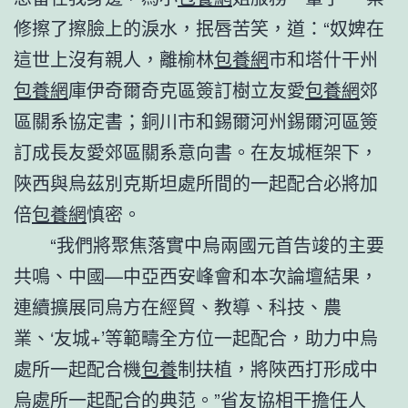
修擦了擦臉上的淚水，抿唇苦笑，道：“奴婢在
這世上沒有親人，離榆林
包養網
市和塔什干州
包養網
庫伊奇爾奇克區簽訂樹立友愛
包養網
郊
區關系協定書；銅川市和錫爾河州錫爾河區簽
訂成長友愛郊區關系意向書。在友城框架下，
陜西與烏茲別克斯坦處所間的一起配合必將加
倍
包養網
慎密。
“我們將聚焦落實中烏兩國元首告竣的主要
共鳴、中國—中亞西安峰會和本次論壇結果，
連續擴展同烏方在經貿、教導、科技、農
業、‘友城+’等範疇全方位一起配合，助力中烏
處所一起配合機
包養
制扶植，將陜西打形成中
烏處所一起配合的典范。”省友協相干擔任人