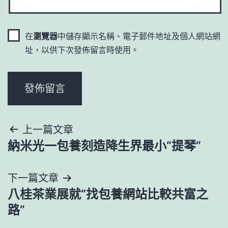
在
瀏覽器
中儲存顯示名稱、電子郵件地址及個人網站網
址，以供下次發佈留言時使用。
文
上一篇文章
納米光一包養刻造降生界最小“提琴”
章
導
下一篇文章
八桂茶業展就“找包養網站比較共富之
覽
路”