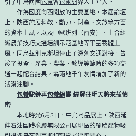
引了中烏兩國
包養
各
包養網
界人士介入。
作為國度向西開放的主要基地，本屆論壇
上，陜西施展科教、動力、財產、文旅等方面
的資本上風，以及中歐班列（西安）、上合組
織農業技巧交通培訓示范基地等平臺載體上
風，同烏茲別克斯坦停止了深刻交通對接，告
竣了投資、產業、農業、教導等範疇的多項交
通一起配合結果，為兩地千年友情增加了新的
活潑注腳。
包養
駝鈴再
包養網
響 經貿往明天將來益慎
密
本地時光6月3日，中烏商品展上，陜西延
伸石油團體橡膠無限公司展現區的輪胎產物吸
引很多烏茲別克斯坦觀賞者追蹤關心。