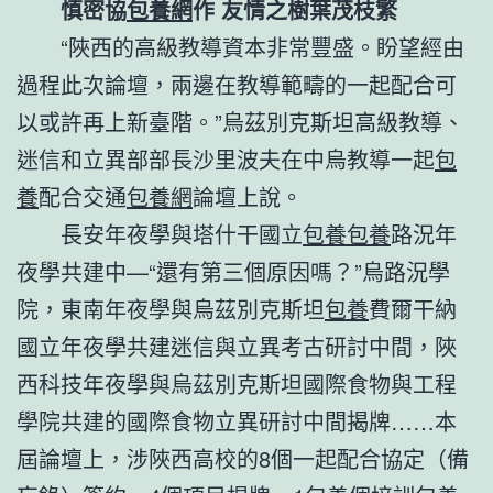
慎密協
包養網
作 友情之樹葉茂枝繁
“陜西的高級教導資本非常豐盛。盼望經由
過程此次論壇，兩邊在教導範疇的一起配合可
以或許再上新臺階。”烏茲別克斯坦高級教導、
迷信和立異部部長沙里波夫在中烏教導一起
包
養
配合交通
包養網
論壇上說。
長安年夜學與塔什干國立
包養
包養
路況年
夜學共建中—“還有第三個原因嗎？”烏路況學
院，東南年夜學與烏茲別克斯坦
包養
費爾干納
國立年夜學共建迷信與立異考古研討中間，陜
西科技年夜學與烏茲別克斯坦國際食物與工程
學院共建的國際食物立異研討中間揭牌……本
屆論壇上，涉陜西高校的8個一起配合協定（備