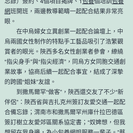
忘錄）簽約、4個項目揭牌、1
包養
個培訓
包養
網
班開班，兩邊教導範疇一起配合結果非常亮
眼。
在中烏婦女立異創業一起配合論壇上，中
烏兩國女性制作的特點手工藝品吸引了浩繁觀
賞者的眼光。陜西多名女性創業者參會，繚繞
“指尖身手”與“指尖經濟”，同烏方女同胞交通創
業故事，協商后續一起配合事宜，結成了深摯
的跨國“姐妹”友誼。
到撒馬爾罕“做客”，陜西還交友了不少“新
伴侶”：陜西省與吉扎克州簽訂友愛交通一起配
合備忘錄；渭南市和撒馬爾罕州庫什拉巴德區
簽訂樹立友愛郊區關系協定書；“奴婢想，但我
想留在我身邊，為小
包養網
姐服務一輩子。”蔡