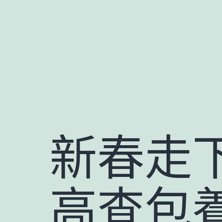
跳
至
主
要
內
容
新春走下
高查包養