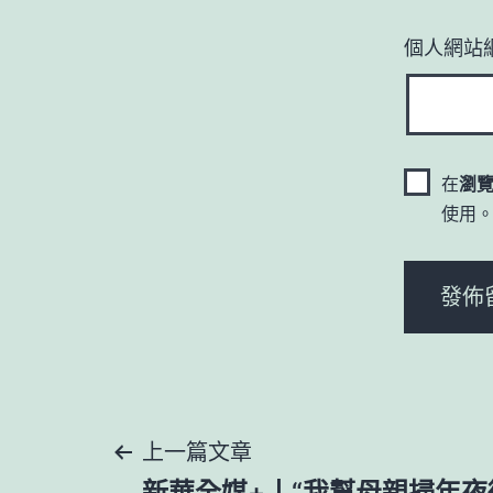
個人網站
在
瀏
使用
文
上一篇文章
新華全媒+丨“我幫母親掃年夜