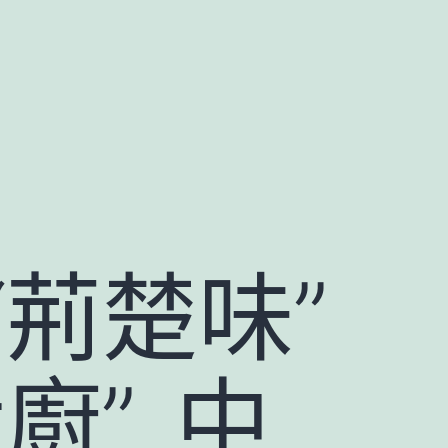
荊楚味”
廚”_中