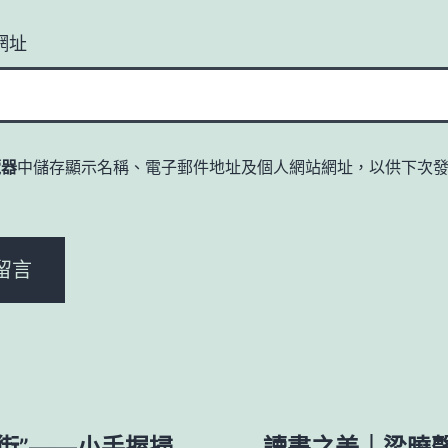
網址
覽器
中儲存顯示名稱、電子郵件地址及個人網站網址，以供下次
。
街”——小手握掃
讀書之美｜梁曉