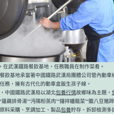
日，在武漢鐵路餐飲基地，任務職員在制作菜肴。
餐飲基地承當著中國鐵路武漢局團體公司管內動車
任務，擁有古代化的動車盒飯生孩子線。
，中國鐵路武漢局以湖北
包養行情
故鄉味為主題，
“蓮藕排骨湯”“沔陽粉蒸肉”“鐘祥蟠龍菜”“臘八豆豬蹄
原料采購、烹調加工、製品
包養
貯存、拆卸檢測多