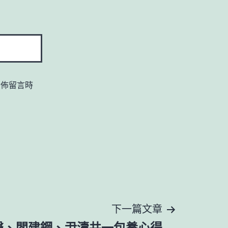
發佈留言時
下一篇文章
聲、閻建鋼、尹濤共一包養心得