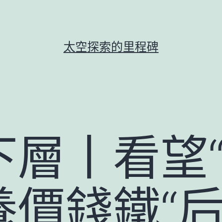
太空探索的里程碑
層丨看望“
價錢鐵“后