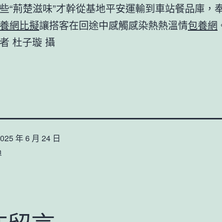
些“荊楚滋味”才幹從基地平安運輸到車站餐品庫，
養網比擬
讓搭客在回途中感觸感染熱熱溫情
包養網
者 杜子璇 攝
025 年 6 月 24 日
n