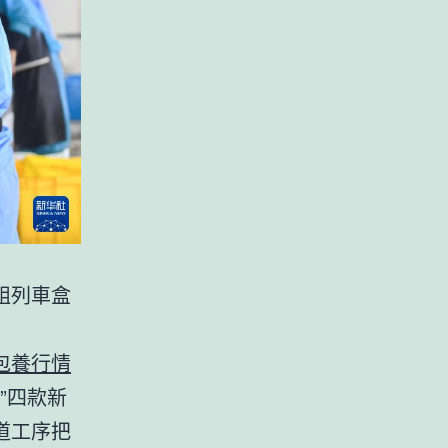
組列車盒
包養行情
”四款新
道工序把